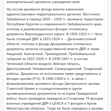
муниципальные) архивные учреждения края.
На состав архивного фонда влияли изменения
административно-территориального деления. Восточное
Забайкалье в период 1655 – 1920 гг. занимало территорию
Республики Бурятия и современного Забайкальского края,
поэтому в дореволюционных фондах отложились
документы Верхнеудинского округа. В 1920-1922 гг. г. Чита
была столицей ДВР, в 1922-1924 гг. – Дальневосточной
области, поэтому в фонде Дальревкома отложились
документы органов государственной власти ДВР, а также
Амурской, Камчатской, Приамурской, Прибайкальской
губерний за 1922-1925 гг. В 1938-1947 гг. в состав
Читинской области входили Зейская область,
Джелтулакский, Нюкжинский, Сковородинский, Тыгдинский
районы. Документы их исполкомов также представлены в
фондах архива (Р-6). В 1940-1950-е гг., в связи с
формированием архивного фонда Центрального архива
Советской Армии и сосредоточением в одном
архивохранилище документов по истории Гражданской
войны, была проведена передача из Госархива 78 фондов
военных учреждений ДВР в ЦГАСА и 7 фондов в Архив
Министерства обороны. Тогда же были переданы в архивы