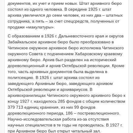
документов, их учет и прием новых. Штат архивного бюро
состоял из одного человека. В середине 1925 г. штат
архива увеличился до семи человек, из них два – штатных
сотрудника, а пять – за счет спецсредств, полученных от
продажи «макулатуры».
С образованием в 1926 г. Дальневосточного края и округов
Забайкальское архивное бюро было преобразовано в
Читинское окружное архивное бюро исполкома Читинского
окружного Совета с подчинением Хабаровскому краевому
архивному бюро. Архив был разделен на исторический
дореволюционный и архив Октябрьской революции. Кроме
того, часть архивных документов была выделена в
политсекцию. В 1926 г. штат архива состоял из
заведующего Архивным бюро, заведующего архивом
Октябрьской революции и архивариусов. В
архивохранилищах Читинского окружного архивного бюро к
концу 1927 г. находилось 285 фондов с общим количеством
379 713 единиц хранения, из них 99 фондов
дореволюционного периода, 186 – постреволюционного.
Научно-исследовательская работа из-за отсутствия
научных специалистов в те годы не проводилась. В 1927 г.
при Архивном бюро был открыт читальный зал.