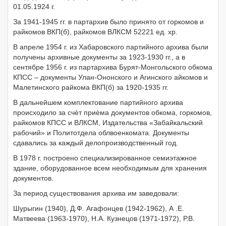
01.05.1924 г.
За 1941-1945 гг. в партархив было принято от горкомов и
райкомов ВКП(б), райкомов ВЛКСМ 52221 ед. хр.
В апреле 1954 г. из Хабаровского партийного архива были
получены архивные документы за 1923-1930 гг., а в
сентябре 1956 г. из партархива Бурят-Монгольского обкома
КПСС – документы Улан-Ононского и Агинского айкомов и
Малетинского райкома ВКП(б) за 1920-1935 гг.
В дальнейшем комплектование партийного архива
происходило за счѐт приѐма документов обкома, горкомов,
райкомов КПСС и ВЛКСМ, Издательства «Забайкальский
рабочий» и Политотдела облвоенкомата. Документы
сдавались за каждый делопроизводственный год.
В 1978 г. построено специализированное семиэтажное
здание, оборудованное всем необходимым для хранения
документов.
За период существования архива им заведовали:
Шурыгин (1940), Д.Ф. Агафонцев (1942-1962), А .Е.
Матвеева (1963-1970), Н.А. Кузнецов (1971-1972), Р.В.