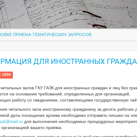
ОВКЕ ПРИЕМА ТЕМАТИЧЕСКИХ ЗАПРОСОВ
РМАЦИЯ ДЛЯ ИНОСТРАННЫХ ГРАЖД
: 1959
читальных залов ГКУ ГАЗК для иностранных граждан и лиц без гра
ется на основании требований, определенных для организаций,
ющих работу со сведениями, составляющими государственную тай
ия читального зала иностранному гражданину за десять рабочих 
емой даты посещения архива необходимо отправить письмо на эл
azk@mail.ru
для выполнения необходимых процедурных мероприят
с организацией вашего приёма.
обходимо указать контактные данные (е-mail или номер телефона)