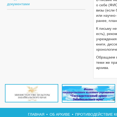
документами
о себе (ФИО
визы (если 
или научно
ранее, пла
К письму не
есть), реко
учреждения 
книги, дисс
хронологич
Обращаем в
теми же пра
архива.
ГЛАВНАЯ
ОБ АРХИВЕ
ПРОТИВОДЕЙСТВИЕ К