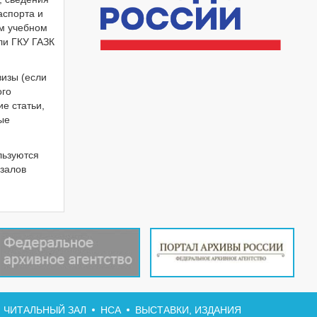
аспорта и
ом учебном
ли ГКУ ГАЗК
визы (если
ого
ие статьи,
ые
льзуются
 залов
ЧИТАЛЬНЫЙ ЗАЛ
НСА
ВЫСТАВКИ, ИЗДАНИЯ