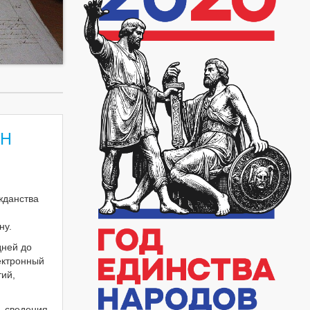
АН
жданства
ну.
дней до
ектронный
ий,
, сведения