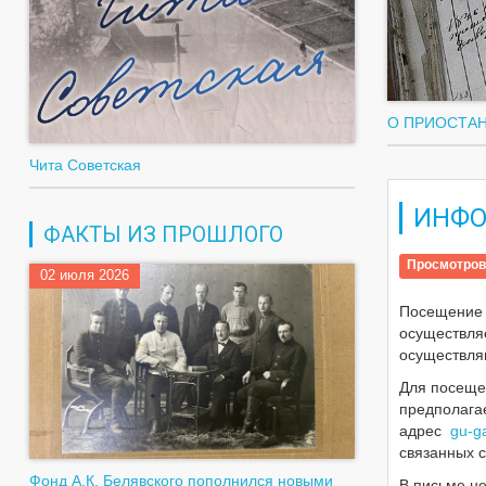
О ПРИОСТАН
Чита Советская
ИНФО
ФАКТЫ ИЗ ПРОШЛОГО
Просмотров
02 июля 2026
Посещение 
осуществля
осуществля
Для посещен
предполага
адрес
gu-g
связанных 
Фонд А.К. Белявского пополнился новыми
В письме не