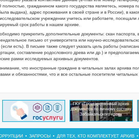
 полностью, гражданином какого государства являетесь, номера п
была выдана), адрес проживания в своей стране и в России), в как
-исследовательском учреждении учитесь или работаете, посещали 
нируемый срок работы в нашем архиве.
обходимо прикрепить дополнительные документы: скан паспорта, 
мендательное письмо от университета или научно-исследовательск
(если есть). В письме также следует указать цель работы (написан
ертации, составление родословного древа или др.) и предполагаем
еские рамки исследуемых архивных документов.
нимание, что иностранные граждане в читальных залах архива по
вами и обязанностями, что и все остальные посетители читальных
ОРРУПЦИИ
ЗАПРОСЫ
ДЛЯ ТЕХ, КТО КОМПЛЕКТУЕТ АРХИВ